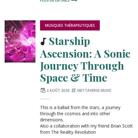
PLUS DE DÉTAILS
PUBLIÉ
MUSIQUES THÉRAPEUTIQUES
DANS
:
Starship
Ascension: A Sonic
Journey Through
Space & Time
Publié
Tagué
2 AOÛT 2026
METTAVERSE MUSIC
le
:
This is a ballad from the stars, a journey
through the cosmos and into other
dimensions.
Also a collaboration with my friend Brian Scott
from The Reality Revolution