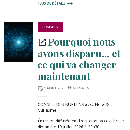
PLUS DE DÉTAILS
PUBLIÉ
CONSEILS
DANS
:
Pourquoi nous
avons disparu… et
ce qui va changer
maintenant
Publié
Tagué
1 AOÛT 2026
NUREA TV
le
:
CONSEIL DES NURÉENS avec Nora &
Guillaume
Émission diffusée en direct et en accès libre le
dimanche 19 juillet 2026 à 20h30