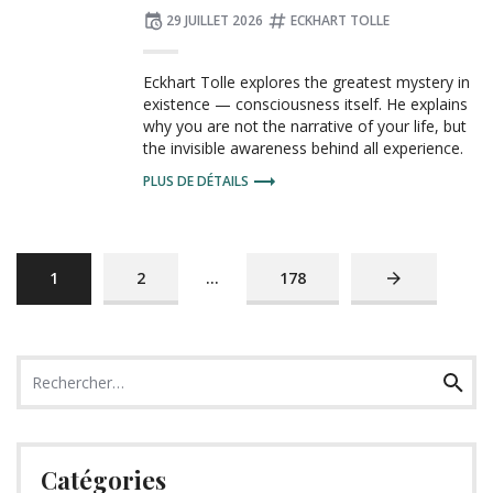
Publié
Tagué
29 JUILLET 2026
ECKHART TOLLE
le
:
Eckhart Tolle explores the greatest mystery in
existence — consciousness itself. He explains
why you are not the narrative of your life, but
the invisible awareness behind all experience.
PLUS DE DÉTAILS
PAGE
PAGE
PAGE
PAGE
1
2
…
178
SUIVANTE
Recherche
Recher
pour
:
Catégories