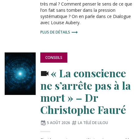
très mal ? Comment penser le sens de ce que
l’on fait sans tomber dans la pression
systématique ? On en parle dans ce Dialogue
avec Louise Aubery.
PLUS DE DÉTAILS
PUBLIÉ
CONSEILS
DANS
:
« La conscience
ne s’arrête pas à la
mort » – Dr
Christophe Fauré
Publié
Tagué
5 AOÛT 2026
LA TÉLÉ DE LILOU
le
: