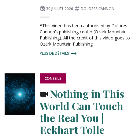
Publié
Tagué
30 JUILLET 2026
DOLORES CANNON
le
:
*This Video has been authorised by Dolores
Cannon’s publishing center (Ozark Mountain
Publishing). All the credit of this video goes to
Ozark Mountain Publishing.
PLUS DE DÉTAILS
PUBLIÉ
CONSEILS
DANS
:
Nothing in This
World Can Touch
the Real You |
Eckhart Tolle