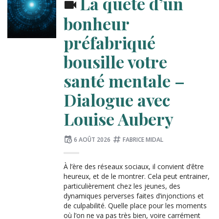
La quête d’un
bonheur
préfabriqué
bousille votre
santé mentale –
Dialogue avec
Louise Aubery
Publié
Tagué
6 AOÛT 2026
FABRICE MIDAL
le
:
À l’ère des réseaux sociaux, il convient d’être
heureux, et de le montrer. Cela peut entrainer,
particulièrement chez les jeunes, des
dynamiques perverses faites d’injonctions et
de culpabilité. Quelle place pour les moments
où l’on ne va pas très bien, voire carrément