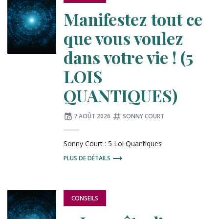
DANS
:
Manifestez tout ce
que vous voulez
dans votre vie ! (5
LOIS
QUANTIQUES)
Publié
Tagué
7 AOÛT 2026
SONNY COURT
le
:
Sonny Court : 5 Loi Quantiques
PLUS DE DÉTAILS
PUBLIÉ
CONSEILS
DANS
: