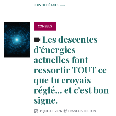
PLUS DE DÉTAILS
PUBLIÉ
CONSEILS
DANS
:
Les descentes
d’énergies
actuelles font
ressortir TOUT ce
que tu croyais
réglé… et c’est bon
signe.
Publié
Tagué
31 JUILLET 2026
FRANCOIS BRETON
le
: