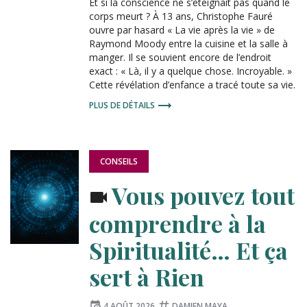
Et si la conscience ne s’éteignait pas quand le
corps meurt ? À 13 ans, Christophe Fauré
ouvre par hasard « La vie après la vie » de
Raymond Moody entre la cuisine et la salle à
manger. Il se souvient encore de l’endroit
exact : « Là, il y a quelque chose. Incroyable. »
Cette révélation d’enfance a tracé toute sa vie.
PLUS DE DÉTAILS
PUBLIÉ
CONSEILS
DANS
:
Vous pouvez tout
comprendre à la
Spiritualité… Et ça
sert à Rien
Publié
Tagué
4 AOÛT 2026
DAMIEN MAYA