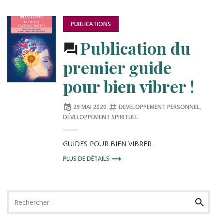
PUBLIÉ
PUBLICATIONS
DANS
:
Publication du
premier guide
pour bien vibrer !
Publié
Tagué
29 MAI 2020
DEVELOPPEMENT PERSONNEL
,
le
:
DÉVELOPPEMENT SPIRITUEL
GUIDES POUR BIEN VIBRER
PLUS DE DÉTAILS
Recherche
Recher
pour
: