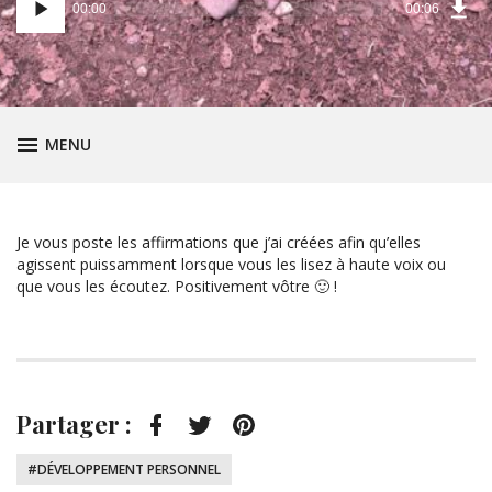
00:00
00:06
Téléc
audio
l’épis
(53,4
BASCULER
MENU
KB)
Je vous poste les affirmations que j’ai créées afin qu’elles
agissent puissamment lorsque vous les lisez à haute voix ou
que vous les écoutez. Positivement vôtre 🙂 !
Partager :
Facebook
Twitter
Pinterest
Tagué
DÉVELOPPEMENT PERSONNEL
: